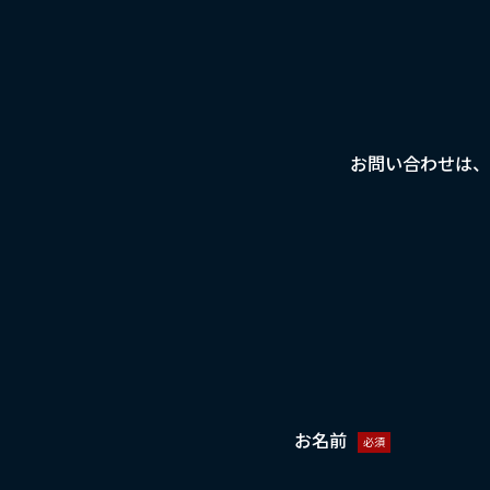
お問い合わせは、
お名前
必須