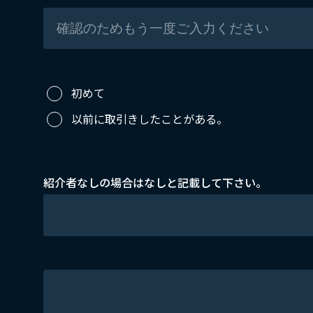
初めて
以前に取引きしたことがある。
紹介者なしの場合はなしと記載して下さい。