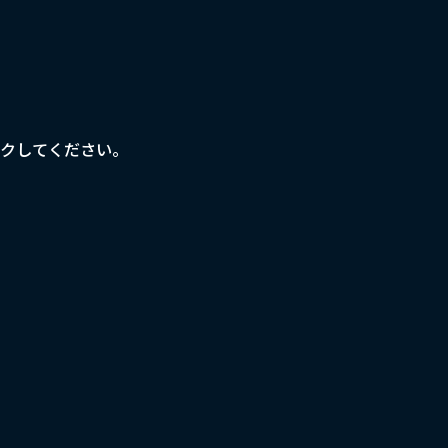
クしてください。