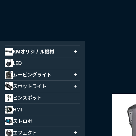
KMオリジナル機材
+
KMオリジナル機材
LED
MARBLE
ムービングライト
+
LEDY
WASH
スポットライト
+
KＭ-LED
SPOT
カッタースポット
ピンスポット
LED ミニブル
PARライト
HMI
Color Changer
凸スポット
ストロボ
フレネルスポット
エフェクト
+