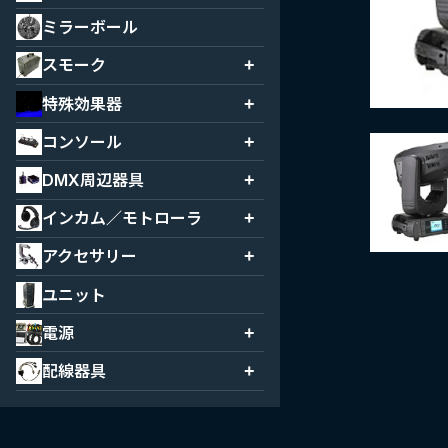
ミニブル
マシンスポット
ミラーボール
ホリゾントライト
スモーク
+
灯体オプション
スモークマシン
特殊効果器
+
フォグマシン
ホリゾント演出
コンソール
+
ヘイズマシン
ブラックライト
Digital
DMX周辺器具
+
ファン
星球
Manual
信号線
インカム／モトローラ
+
出物
機器
インカム
アクセサリー
+
その他
モトローラ
ハンガー
ユニット
信号線
ベース
電源
+
スタンド
電源ケーブル
配線器具
+
その他
電源BOX
ボーダーケーブル
ライトケーブル