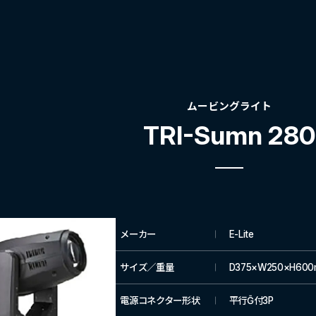
ムービングライト
TRI-Sumn 280
メーカー
E-Lite
サイズ／重量
D375×W250×H600
電源コネクター形状
平行Ḡ付3P