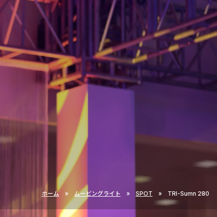
ホーム
»
ムービングライト
»
SPOT
»
TRI-Sumn 280