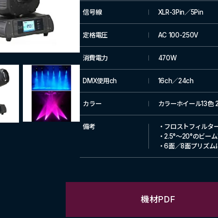
信号線
XLR-3Pin／5Pin
定格電圧
AC 100-250V
消費電力
470W
DMX使用ch
16ch／24ch
カラー
カラーホイール13色 2
備考
・フロストフィルタ
・2.5°～20°の
・6面／8面プリズム
機材PDF